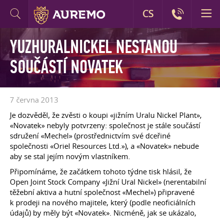
CS
YUZHURALNICKEL NESTANOU
SOUČÁSTÍ NOVATEK
7 června 2013
Je dozvěděl, že zvěsti o koupi «jižním Uralu Nickel Plant»,
«Novatek» nebyly potvrzeny: společnost je stále součástí
sdružení «Mechel» (prostřednictvím své dceřiné
společnosti «Oriel Resources Ltd.»), a «Novatek» nebude
aby se stal jejím novým vlastníkem.
Připomínáme, že začátkem tohoto týdne tisk hlásil, že
Open Joint Stock Company «Jižní Ural Nickel» (nerentabilní
těžební aktiva a hutní společnost «Mechel») připravené
k prodeji na nového majitele, který (podle neoficiálních
údajů) by měly být «Novatek». Nicméně, jak se ukázalo,