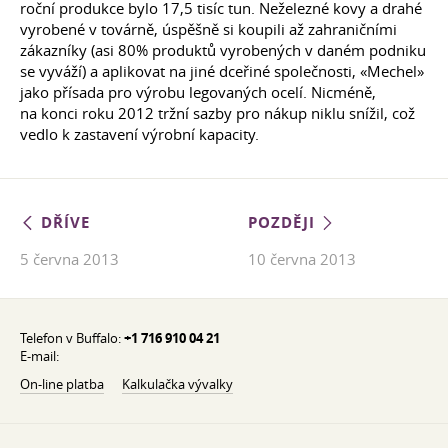
roční produkce bylo 17,5 tisíc tun. Neželezné kovy a drahé
vyrobené v továrně, úspěšně si koupili až zahraničními
zákazníky (asi 80% produktů vyrobených v daném podniku
se vyváží) a aplikovat na jiné dceřiné společnosti, «Mechel»
jako přísada pro výrobu legovaných ocelí. Nicméně,
na konci roku 2012 tržní sazby pro nákup niklu snížil, což
vedlo k zastavení výrobní kapacity.
DŘÍVE
POZDĚJI
5 června 2013
10 června 2013
Telefon v Buffalo:
+1 716 910 04 21
E-mail:
On-line platba
Kalkulačka vývalky