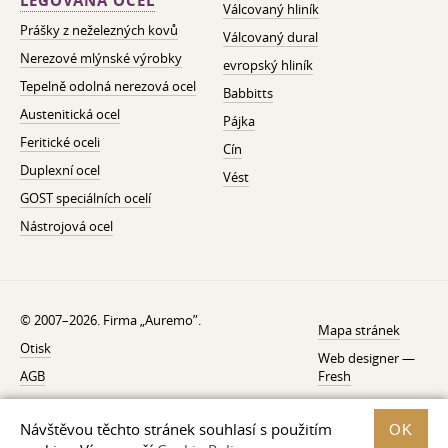
LEGOVANÁ OCEL
Válcovaný hliník
Prášky z neželezných kovů
Válcovaný dural
Nerezové mlýnské výrobky
evropský hliník
Tepelně odolná nerezová ocel
Babbitts
Austenitická ocel
Pájka
Feritické oceli
Cín
Duplexní ocel
Vést
GOST speciálních ocelí
Nástrojová ocel
© 2007–2026. Firma „Auremo”.
Mapa stránek
Otisk
Web designer —
AGB
Fresh
O nás
Návštěvou těchto stránek souhlasí s použitím
OK
Zásady ochrany osobních údajů