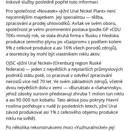
tiskové služby posledně popřel tuto informaci.
Pro společnost «Novatek» «Jižní Ural Nickel Plant» není
nejcennějším majetkem. Její specialitou — těžba,
zpracování a prodej uhlovodíků. Avšak ve svém oboru,
společnost je velmi prominentní postava (podle GP «CDU
TEK» minulý rok, se stala druhá firma v Rusku z hlediska
produkce zemního plynu po «Gazprom» s podílem kolem
9% z celkové produkce a asi 16% všech porodů zdrojů),
a teoreticky by mohl být vlastníkem niklu aktiv.
OJSC «Jižní Ural Nickel» (Orenburg region Ruské
federace) — jeden z největších a nejstarších průmyslových
podniků státu poté, co pracoval v odvětví zpracování
nerostů více než 70 let. Ve svém základních zdrojů, včetně
dvou největších dolu v zemi — «Buruktal» a «Saharinsky»,
jehož zásoby surovin představují zhruba 1 milion tun niklu
a asi 90.000 tun kobaltu. Tato aktiva jsou pokryty hlavní
rostlina potřebuje v rudě (v posledních letech, jižní Ural
závod produkoval asi 1% z celkového objemu produkce
niklu na světě).
Po několika rekonstrukcemi moci «Yuzhuralnickel» její