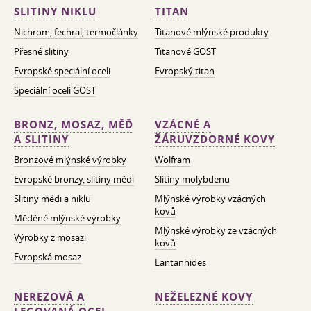
SLITINY NIKLU
TITAN
Nichrom, fechral, termočlánky
Titanové mlýnské produkty
Přesné slitiny
Titanové GOST
Evropské speciální oceli
Evropský titan
Speciální oceli GOST
BRONZ, MOSAZ, MĚĎ
VZÁCNÉ A
A SLITINY
ŽÁRUVZDORNÉ KOVY
Bronzové mlýnské výrobky
Wolfram
Evropské bronzy, slitiny mědi
Slitiny molybdenu
Slitiny mědi a niklu
Mlýnské výrobky vzácných
kovů
Měděné mlýnské výrobky
Mlýnské výrobky ze vzácných
Výrobky z mosazi
kovů
Evropská mosaz
Lantanhides
NEREZOVÁ A
NEŽELEZNÉ KOVY