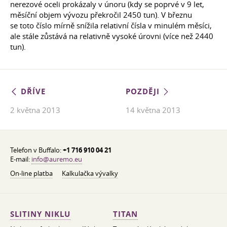
nerezové oceli prokázaly v únoru (kdy se poprvé v 9 let,
měsíční objem vývozu překročil 2450 tun). V březnu
se toto číslo mírně snížila relativní čísla v minulém měsíci,
ale stále zůstává na relativně vysoké úrovni (více než 2440
tun).
DŘÍVE
POZDĚJI
2 května 2013
14 května 2013
Telefon v Buffalo:
+1 716 910 04 21
E-mail:
info@auremo.eu
On-line platba
Kalkulačka vývalky
SLITINY NIKLU
TITAN