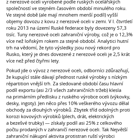
z nerezové oceli vyrobené podle ruských ocelářských
společností ve stejném časovém období minulého roku.
Ve stejné době (ale mají mnohem menší podíl) vyšší
objemy dovozu z kovu z nerezové oceli v zemi. V I. čtvrtletí
roku 2013 na území Ruské federace byly dovezeny 57,3
tisíc. Tuny nerezové oceli zahraniční výroby, což je o 12,3%
více než loňským rokem za stejné období. Analytici hutní
trh na vědomí, že tyto výsledky jsou nový rekord pro
Rusko, který je dnes dovezené z nerezové oceli je 2,5 krát
více než před čtyřmi lety.
Pokud jde o vývoz z nerezové oceli, odborníci zdůrazňují,
že kupující stále dávají přednost ruské výrobky s nízkým
répartition vnější trh. Za sledované období času hlavní
podíl exportu (asi 2/3 všech zahraničních tržeb) klesla
na primárním předlisku z ruského výrobce oceli (výkovky,
desky, ingoty). Jen něco přes 10% veškerého vývozu dělal
obchody za dlouhých výrobků. Zbytek tříd odolných proti
korozi kovových výrobků (plech, drát, elektrických
a bezešvé trubky) — získaly podíl asi 25% z celkového
počtu prodaných v zahraničí nerezové oceli. Tak Největší
zahraniční nákupní aktivita protistran ruští výrobci