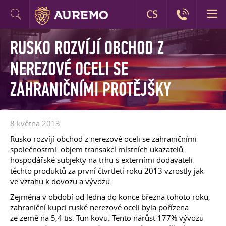
CS
RUSKO ROZVÍJÍ OBCHOD Z
NEREZOVÉ OCELI SE
ZAHRANIČNÍMI PROTĚJŠKY
8 května 2013
Rusko rozvíjí obchod z nerezové oceli se zahraničními
společnostmi: objem transakcí místních ukazatelů
hospodářské subjekty na trhu s externími dodavateli
těchto produktů za první čtvrtletí roku 2013 vzrostly jak
ve vztahu k dovozu a vývozu.
Zejména v období od ledna do konce března tohoto roku,
zahraniční kupci ruské nerezové oceli byla pořízena
ze země na 5,4 tis. Tun kovu. Tento nárůst 177% vývozu