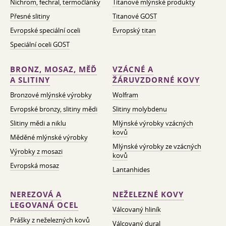
Nichrom, fechral, termočlánky
Titanové mlýnské produkty
Přesné slitiny
Titanové GOST
Evropské speciální oceli
Evropský titan
Speciální oceli GOST
BRONZ, MOSAZ, MĚĎ
VZÁCNÉ A
A SLITINY
ŽÁRUVZDORNÉ KOVY
Bronzové mlýnské výrobky
Wolfram
Evropské bronzy, slitiny mědi
Slitiny molybdenu
Slitiny mědi a niklu
Mlýnské výrobky vzácných
kovů
Měděné mlýnské výrobky
Mlýnské výrobky ze vzácných
Výrobky z mosazi
kovů
Evropská mosaz
Lantanhides
NEREZOVÁ A
NEŽELEZNÉ KOVY
LEGOVANÁ OCEL
Válcovaný hliník
Prášky z neželezných kovů
Válcovaný dural